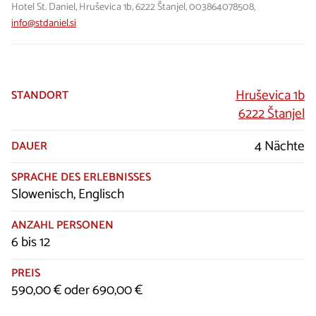
Hotel St. Daniel, Hruševica 1b, 6222 Štanjel, 003864078508,
info@stdaniel.si
Hruševica 1b
STANDORT
6222 Štanjel
4 Nächte
DAUER
SPRACHE DES ERLEBNISSES
Slowenisch, Englisch
ANZAHL PERSONEN
6 bis 12
PREIS
590,00 € oder 690,00 €