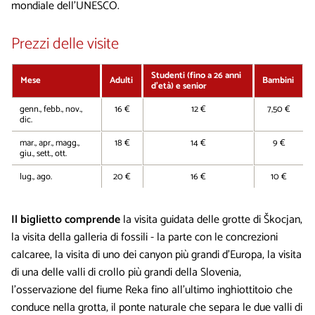
mondiale dell’UNESCO.
Prezzi delle visite
Studenti (fino a 26 anni
Mese
Adulti
Bambini
d’età) e senior
genn., febb., nov.,
16 €
12 €
7,50 €
dic.
mar., apr., magg.,
18 €
14 €
9 €
giu., sett., ott.
lug., ago.
20 €
16 €
10 €
Il biglietto comprende
la visita guidata delle grotte di Škocjan,
la visita della galleria di fossili - la parte con le concrezioni
calcaree, la visita di uno dei canyon più grandi d’Europa, la visita
di una delle valli di crollo più grandi della Slovenia,
l’osservazione del fiume Reka fino all’ultimo inghiottitoio che
conduce nella grotta, il ponte naturale che separa le due valli di