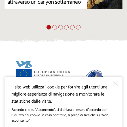
attraverso un canyon sotterraneo
Il sito web utilizza i cookie per fornire agli utenti una
Progetto VisitKras. L’investimento è cofinanziato dalla
Repubblica di Slovenia e dal Fondo europeo di sviluppo
migliore esperienza di navigazione e monitorare le
regionale dell’Unione Europea.
statistiche delle visite.
Facendo clic su “Acconsento”, si dichiara di essere d’accordo con
l’utilizzo dei cookie. In caso contrario, si prega di fare clic su “Non
acconsento”.