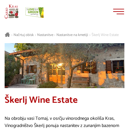
Na
Navigacija
vsebino
Načrtuj obisk
Nastanitve
Nastanitve na kmetiji
Škerlj Wine Estate
>
>
>
>
Škerlj Wine Estate
Na obrobju vasi Tomaj, v osrčju vinorodnega okoliša Kras,
Vinogradništvo Škerlj ponuja nastanitev z zunanjim bazenom