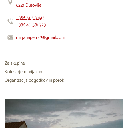
6221 Dutovlje
+386 51 313 443
+386 40 581 723
mirjanapetric3@gmail.com
Za skupine
Kolesarjem prijazno
Organizacija dogodkov in porok