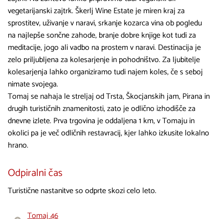
vegetarijanski zajtrk. Škerlj Wine Estate je miren kraj za
sprostitev, uživanje v naravi, srkanje kozarca vina ob pogledu
na najlepše sončne zahode, branje dobre knjige kot tudi za
meditacije, jogo ali vadbo na prostem v naravi. Destinacija je
zelo priljubljena za kolesarjenje in pohodništvo. Za ljubitelje
kolesarjenja lahko organiziramo tudi najem koles, če s seboj
nimate svojega.
Tomaj se nahaja le streljaj od Trsta, Škocjanskih jam, Pirana in
drugih turističnih znamenitosti, zato je odlično izhodišče za
dnevne izlete. Prva trgovina je oddaljena 1 km, v Tomaju in
okolici pa je več odličnih restavracij, kjer lahko izkusite lokalno
hrano.
Odpiralni čas
Turistične nastanitve so odprte skozi celo leto.
Tomaj 46