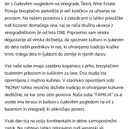
ter s čudovitim razgledom na vinograde, Škerlj Wine Estate.
Ponuja brezplačno parkirišče in več kotičkov za uživanje na
prostem. Na našem posestvu s 3 zvezdicami si lahko privoščite
tudi kozarec domačega vina, saj se naša družina ukvarja z
vinogradništvom že od leta 1788. Pripravimo vam vinske
degustacije ali vinska doživetja, da spoznate kulturo in ljubezen
do dela naših prednikov in nas, ki ohranjamo tradicijo kraške
trme, trdega dela in ljubezni do zemlje in njenih darov.
Vse naše sobe imajo zasebno kopalnico s prho, brezplačnim
toaletnim priborom in sušilcem za lase. Dva studia sta
opremljena z majhno kuhinjo. V starinsko opremljeni sobi
“NONA” lahko resnično doživite tradicijo in ohranjanje kulturne
dediščine, na kar smo zelo ponosni. Naša soba “FAMILIA” za 4
osebe ima teraso in balkon s čudovitim pogledom na vrt z
bazenom in vinogradi, ki obkrožajo posest.
Vsak dan sta na voljo kontinentalni in delno samopostrežni
zajtrk. Na zahtevo lahko pripravimo tudi veganski ali