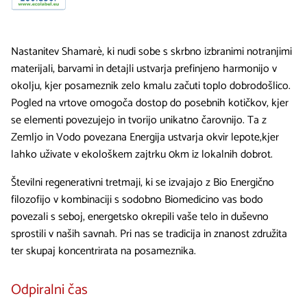
Nastanitev Shamarè, ki nudi sobe s skrbno izbranimi notranjimi
materijali, barvami in detajli ustvarja prefinjeno harmonijo v
okolju, kjer posameznik zelo kmalu začuti toplo dobrodošlico.
Pogled na vrtove omogoča dostop do posebnih kotičkov, kjer
se elementi povezujejo in tvorijo unikatno čarovnijo. Ta z
Zemljo in Vodo povezana Energija ustvarja okvir lepote,kjer
lahko uživate v ekološkem zajtrku 0km iz lokalnih dobrot.
Številni regenerativni tretmaji, ki se izvajajo z Bio Energično
filozofijo v kombinaciji s sodobno Biomedicino vas bodo
povezali s seboj, energetsko okrepili vaše telo in duševno
sprostili v naših savnah. Pri nas se tradicija in znanost združita
ter skupaj koncentrirata na posameznika.
Odpiralni čas