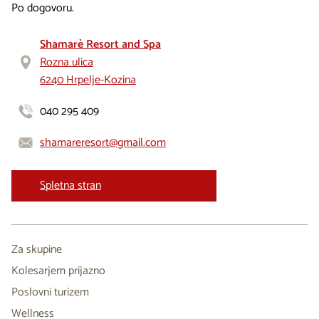
Po dogovoru.
Shamarè Resort and Spa
Rozna ulica
6240 Hrpelje-Kozina
040 295 409
shamareresort@gmail.com
Spletna stran
Za skupine
Kolesarjem prijazno
Poslovni turizem
Wellness