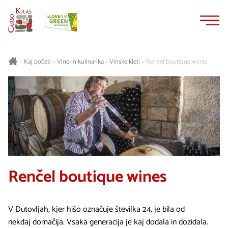
Na
Navigacija
vsebino
Kaj početi
Vino in kulinarika
Vinske kleti
Renčel boutique wines
>
>
>
>
Renčel boutique wines
V Dutovljah, kjer hišo označuje številka 24, je bila od
nekdaj domačija. Vsaka generacija je kaj dodala in dozidala.