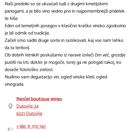
Naši predniki so se ukvarjali tudi z drugimi kmetijskimi
panogami, a je bilo vino vedno prvi in najpomembnejši pridelek
te hiše.
Eden od temeljnih posegov v klasično kraško vinsko zgodovino
je bil odmik od tradicije.
Začeli smo saditi druge sorte in raziskovati, kaj vse nam lahko
da ta teritorij.
Ob dobrih letnikih poskušamo iz narave izvleči čim več, grozdje
pustiti na trti, dokler je mogoče, torej ga ne potrgati takoj, ko
doseže fiziološko zrelost.
Nudimo vam degustacijo vin, ogled vinske kleti, ogled
vinograda.
Renčel boutique wines
Dutovlje 24
6221 Dutovlje
+386 31 370 561