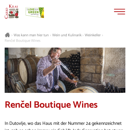
Zum
Zur
Inhalt
Navigation
springen
springen
Was kann man hier tun
Wein und Kulinarik
Weinkeller
>
>
>
>
Renčel Boutique Wines
Renčel Boutique Wines
In Dutovlje, wo das Haus mit der Nummer 24 gekennzeichnet