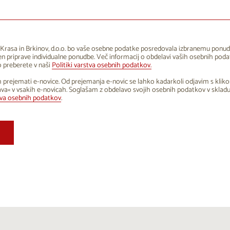
1
12
13
14
15
16
8
19
20
21
22
23
5
26
27
28
29
30
Krasa in Brkinov, d.o.o. bo vaše osebne podatke posredovala izbranemu ponud
 priprave individualne ponudbe. Več informacij o obdelavi vaših osebnih poda
1
2
3
4
5
6
 preberete v naši
Politiki varstva osebnih podatkov.
 prejemati e-novice. Od prejemanja e-novic se lahko kadarkoli odjavim s klik
va« v vsakih e-novicah. Soglašam z obdelavo svojih osebnih podatkov v sklad
tva osebnih podatkov
.