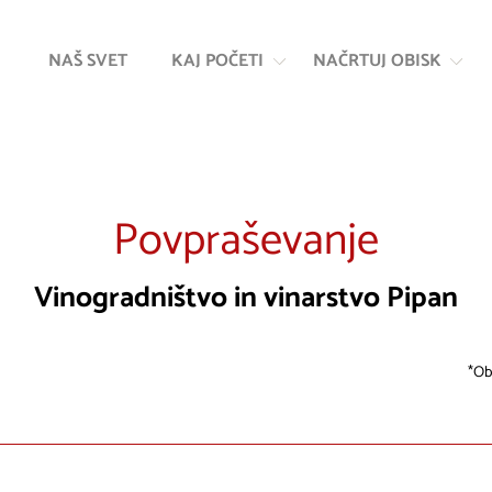
Na
Navigacija
vsebino
NAŠ SVET
KAJ POČETI
NAČRTUJ OBISK
Povpraševanje
Vinogradništvo in vinarstvo Pipan
Ob