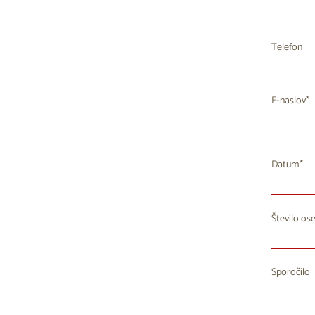
Telefon
E-naslov
Datum
Število os
P
27
2
Sporočilo
3