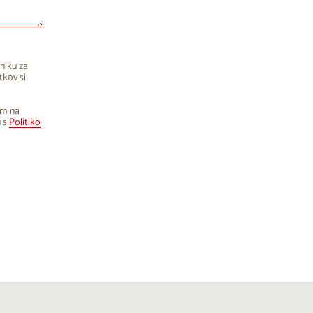
niku za
tkov si
om na
u s
Politiko