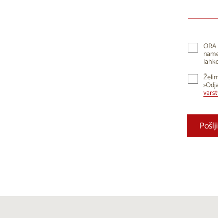
10
1
17
1
24
2
ORA 
namen
31
lahko
Želim
»Odja
vars