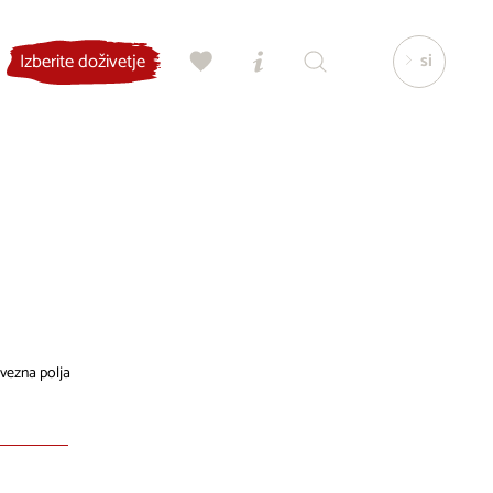
si
Izberite doživetje
vezna polja