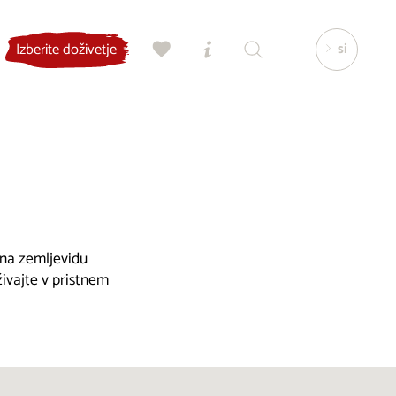
si
Izberite doživetje
, na zemljevidu
živajte v pristnem