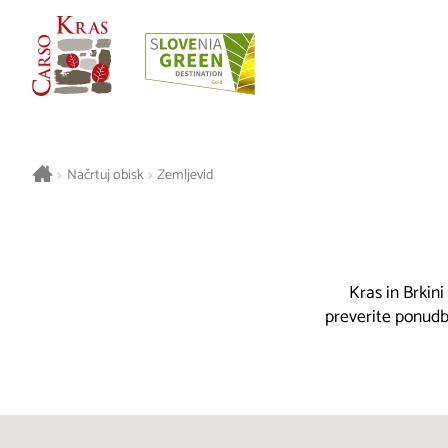
>
Načrtuj obisk
>
Zemljevid
Kras in Brkini
preverite ponudbo