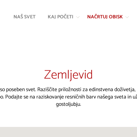
Na
Navigacija
vsebino
NAŠ SVET
KAJ POČETI
NAČRTUJ OBISK
Zemljevid
 so poseben svet. Raziščite priložnosti za edinstvena doživetja
. Podajte se na raziskovanje resničnih barv našega sveta in u
gostoljubju.