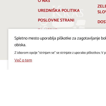
O NAS
ZEL
UREDNIŠKA POLITIKA
SLO
POSLOVNE STRANI
DOS
ZA MEDIJE
Spletno mesto uporablja piškotke za zagotavljanje bolj
PRAVILNIK O PIŠKOTKIH
obiska.
Z izborom opcije "strinjam se" se strinjate z uporabo piškotkov. V pr
Več o tem
Projekt Visitkras. Naložbo sofinancirata Republika
Slovenija in Evropska unija iz Evropskega sklada za
regionalni razvoj.