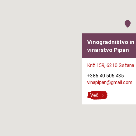
Vinogradništvo in
vinarstvo Pipan
Križ 159,
6210 Sežana
+386 40 506 435
vinapipan@gmail.com
Več