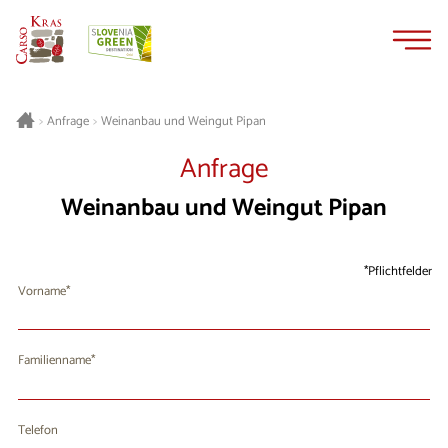
Zum
Zur
Inhalt
Navigation
springen
springen
Weinanbau und Weingut Pipan
>
Anfrage
>
Anfrage
Weinanbau und Weingut Pipan
Pflichtfelder
Vorname
Familienname
Telefon