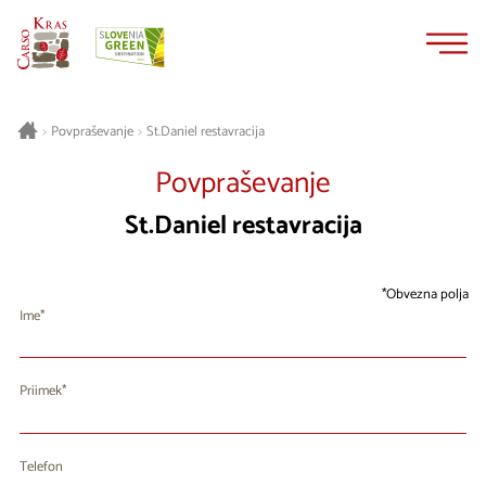
Na
Navigacija
vsebino
St.Daniel restavracija
>
Povpraševanje
>
Povpraševanje
St.Daniel restavracija
Obvezna polja
Ime
Priimek
Telefon