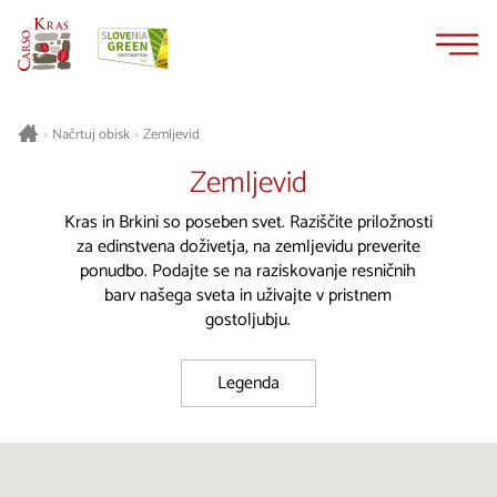
Na
Navigacija
vsebino
Načrtuj obisk
Zemljevid
>
>
Zemljevid
Kras in Brkini so poseben svet. Raziščite priložnosti
za edinstvena doživetja, na zemljevidu preverite
ponudbo. Podajte se na raziskovanje resničnih
barv našega sveta in uživajte v pristnem
gostoljubju.
Legenda