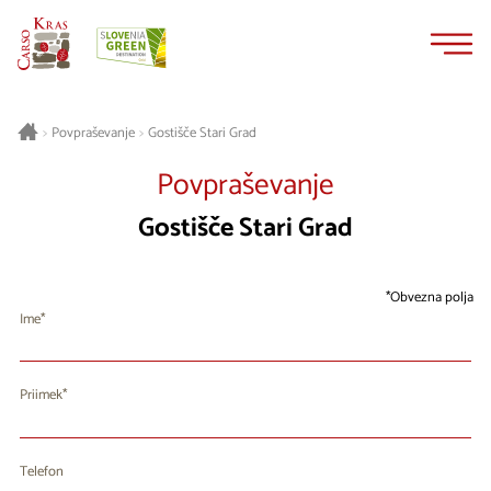
Na
Navigacija
vsebino
Gostišče Stari Grad
>
Povpraševanje
>
Povpraševanje
Gostišče Stari Grad
Obvezna polja
Ime
Priimek
Telefon