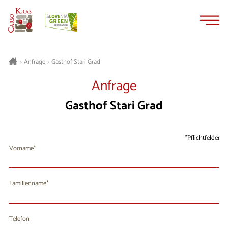
Zum
Zur
Inhalt
Navigation
springen
springen
Gasthof Stari Grad
>
Anfrage
>
Anfrage
Gasthof Stari Grad
Pflichtfelder
Vorname
Familienname
Telefon