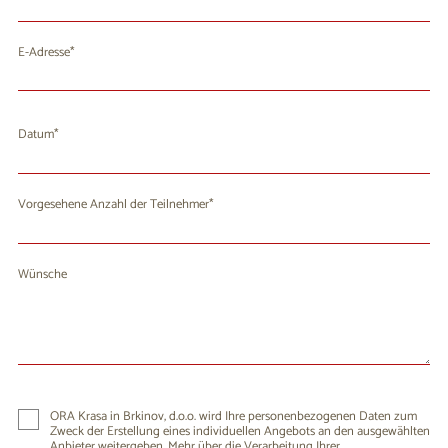
E-Adresse
Datum
August 2026
Mo
Di
Mi
Do
Fr
Sa
So
Vorgesehene Anzahl der Teilnehmer
27
28
29
30
31
1
2
3
4
5
6
8
9
7
Wünsche
10
11
12
13
14
15
16
17
18
19
20
21
22
23
24
25
26
27
28
29
30
31
1
2
3
4
5
6
ORA Krasa in Brkinov, d.o.o. wird Ihre personenbezogenen Daten zum
Zweck der Erstellung eines individuellen Angebots an den ausgewählten
Anbieter weitergeben. Mehr über die Verarbeitung Ihrer