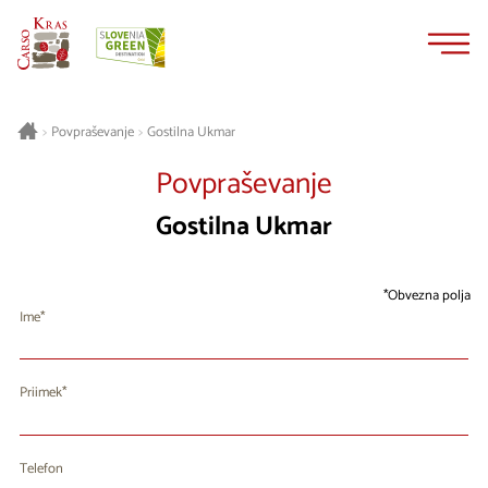
Na
Navigacija
vsebino
Gostilna Ukmar
>
Povpraševanje
>
Povpraševanje
Gostilna Ukmar
Obvezna polja
Ime
Priimek
Telefon