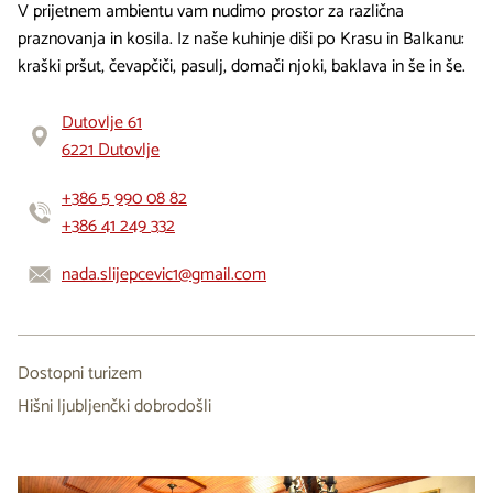
V prijetnem ambientu vam nudimo prostor za različna
praznovanja in kosila. Iz naše kuhinje diši po Krasu in Balkanu:
kraški pršut, čevapčiči, pasulj, domači njoki, baklava in še in še.
Dutovlje 61
6221 Dutovlje
+386 5 990 08 82
+386 41 249 332
nada.slijepcevic1@gmail.com
Dostopni turizem
Hišni ljubljenčki dobrodošli