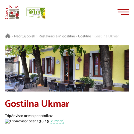
Na
Navigacija
vsebino
Načrtuj obisk
Restavracije in gostilne
Gostilne
Gostilna Ukmar
>
>
>
>
Gostilna Ukmar
TripAdvisor ocena popotnikov
71 mnenj