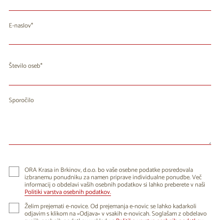
E-naslov
Število oseb
Sporočilo
ORA Krasa in Brkinov, d.o.o. bo vaše osebne podatke posredovala
izbranemu ponudniku za namen priprave individualne ponudbe. Več
informacij o obdelavi vaših osebnih podatkov si lahko preberete v naši
Politiki varstva osebnih podatkov.
Želim prejemati e-novice. Od prejemanja e-novic se lahko kadarkoli
odjavim s klikom na »Odjava« v vsakih e-novicah. Soglašam z obdelavo