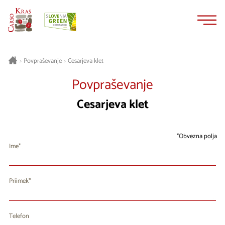
Na
Navigacija
vsebino
Cesarjeva klet
>
Povpraševanje
>
Povpraševanje
Cesarjeva klet
Obvezna polja
Ime
Priimek
Telefon