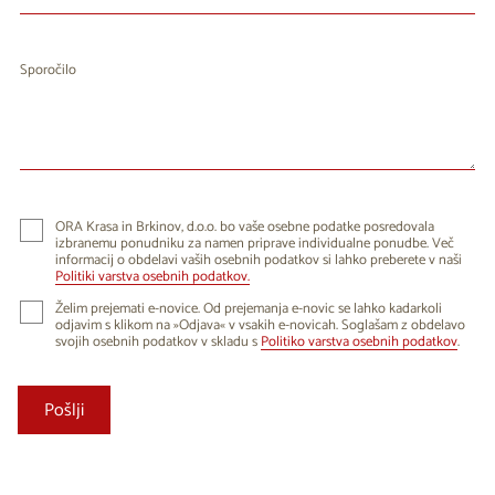
Sporočilo
ORA Krasa in Brkinov, d.o.o. bo vaše osebne podatke posredovala
izbranemu ponudniku za namen priprave individualne ponudbe. Več
informacij o obdelavi vaših osebnih podatkov si lahko preberete v naši
Politiki varstva osebnih podatkov.
Želim prejemati e-novice. Od prejemanja e-novic se lahko kadarkoli
odjavim s klikom na »Odjava« v vsakih e-novicah. Soglašam z obdelavo
svojih osebnih podatkov v skladu s
Politiko varstva osebnih podatkov
.