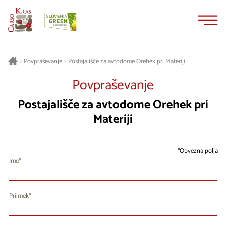
Na
Navigacija
vsebino
Postajališče za avtodome Orehek pri Materiji
>
Povpraševanje
>
Povpraševanje
Postajališče za avtodome Orehek pri
Materiji
Obvezna polja
Ime
Priimek