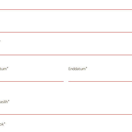
atum
Enddatum
August 2026
August 2026
i
Mi
Do
Fr
Sa
So
Mo
Di
Mi
Do
Fr
aslih
8
29
30
31
1
2
27
28
29
30
31
4
5
6
7
8
3
4
5
6
7
9
rok