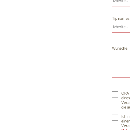
10
1
17
1
Tip namest
24
2
31
Wünsche
ORA K
eines
Vera
die a
Ich m
einem
Vera