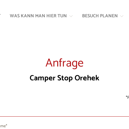
Zum
Zur
Inhalt
Navigation
T
WAS KANN MAN HIER TUN
BESUCH PLANEN
springen
springen
Anfrage
Camper Stop Orehek
P
ame