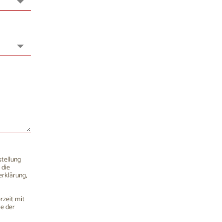
15
16
22
23
29
30
5
6
stellung
 die
rklärung,
rzeit mit
me der