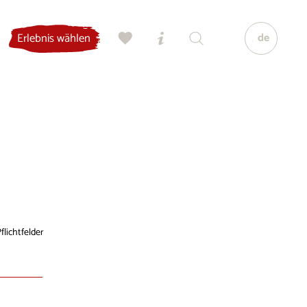
de
Erlebnis wählen
flichtfelder