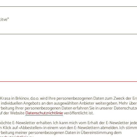
1
12
13
14
15
16
10
11
12
13
14
8
19
20
21
22
23
17
18
19
20
21
itve
5
26
27
28
29
30
24
25
26
27
28
1
2
3
4
5
6
31
1
2
3
4
rasa in Brkinov, d.o.o. wird Ihre personenbezogenen Daten zum Zweck der Er
 individuellen Angebots an den ausgewählten Anbieter weitergeben. Mehr über
rbeitung Ihrer personenbezogenen Daten erfahren Sie in unserer Datenschutze
uf der Website
Datenschutzrichtlinie
veröffentlicht ist.
öchte E-Newsletter erhalten. Ich kann mich vom Erhalt der E-Newsletter jede
 Klick auf »Abbestellen« in einem von den E-Newslettern abmelden. Ich stim
rbeitung meiner personenbezogenen Daten in Übereinstimmung dem