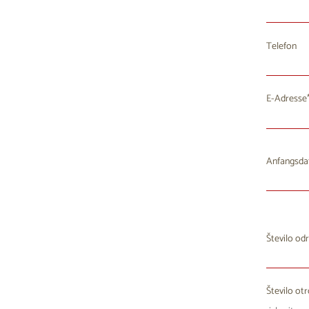
Telefon
E-Adresse
Anfangsd
Mo
D
Število odr
27
2
3
Število ot