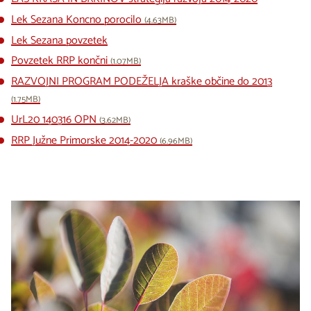
Lek Sezana Koncno porocilo
(4.63MB)
Lek Sezana povzetek
Povzetek RRP končni
(1.07MB)
RAZVOJNI PROGRAM PODEŽELJA kraške občine do 2013
(1.75MB)
UrL20 140316 OPN
(3.62MB)
RRP Južne Primorske 2014-2020
(6.96MB)