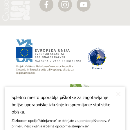
Projekt Visitkras. Naložbo sofinancirata Republika
Slovenija in Evropska unija iz Evropskega sklada za
regionalni razvoj.
Spletno mesto uporablja piškotke za zagotavljanje
boljše uporabniške izkušnje in spremljanje statistike
obiska.
Z izborom opcije "strinjam se" se strinjate z uporabo piškotkov. V
primeru nestrinjanja izberite opcijo "ne strinjam se".