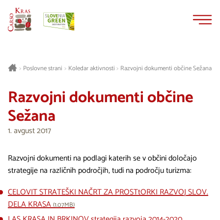
Na
Navigacija
vsebino
Poslovne strani
Koledar aktivnosti
Razvojni dokumenti občine Sežana
>
>
>
Razvojni dokumenti občine
Sežana
1. avgust 2017
Razvojni dokumenti na podlagi katerih se v občini določajo
strategije na različnih področjih, tudi na področju turizma:
CELOVIT STRATEŠKI NAČRT ZA PROSTtORKI RAZVOJ SLOV.
DELA KRASA
(1.07MB)
LAS KRASA IN BRKINOV strategija razvoja 2014-2020