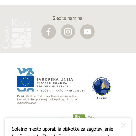
Sledite nam na:
Projekt Visitkras. Naložbo sofinancirata Republika
Slovenija in Evropska unija iz Evropskega sklada za
regionalni razvoj.
Spletno mesto uporablja piškotke za zagotavljanje