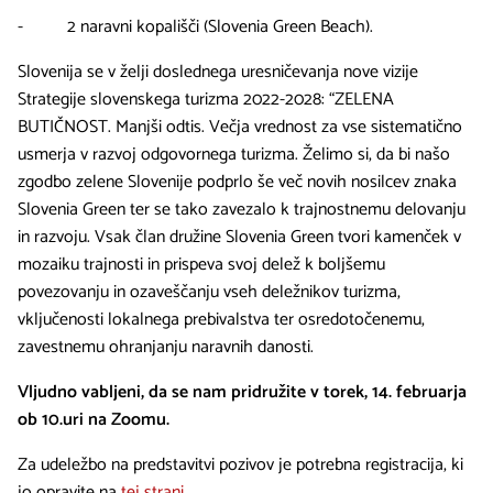
- 2 naravni kopališči (Slovenia Green Beach).
Slovenija se v želji doslednega uresničevanja nove vizije
Strategije slovenskega turizma 2022-2028: “ZELENA
BUTIČNOST. Manjši odtis. Večja vrednost za vse sistematično
usmerja v razvoj odgovornega turizma. Želimo si, da bi našo
zgodbo zelene Slovenije podprlo še več novih nosilcev znaka
Slovenia Green ter se tako zavezalo k trajnostnemu delovanju
in razvoju. Vsak član družine Slovenia Green tvori kamenček v
mozaiku trajnosti in prispeva svoj delež k boljšemu
povezovanju in ozaveščanju vseh deležnikov turizma,
vključenosti lokalnega prebivalstva ter osredotočenemu,
zavestnemu ohranjanju naravnih danosti.
Vljudno vabljeni, da se nam pridružite v torek, 14. februarja
ob 10.uri na Zoomu.
Za udeležbo na predstavitvi pozivov je potrebna registracija, ki
jo opravite na
tej strani.