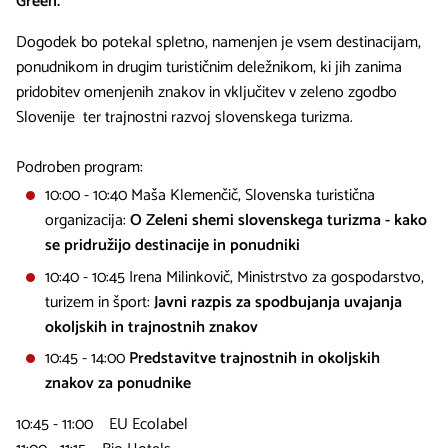
Green.
Dogodek bo potekal spletno, namenjen je vsem destinacijam,
ponudnikom in drugim turističnim deležnikom, ki jih zanima
pridobitev omenjenih znakov in vključitev v zeleno zgodbo
Slovenije ter trajnostni razvoj slovenskega turizma.
Podroben program:
10:00 - 10:40 Maša Klemenčič, Slovenska turistična
organizacija:
O Zeleni shemi slovenskega turizma - kako
se pridružijo destinacije in ponudniki
10:40 - 10:45 Irena Milinkovič, Ministrstvo za gospodarstvo,
turizem in šport:
Javni razpis za spodbujanja uvajanja
okoljskih in trajnostnih znakov
10:45 - 14:00
Predstavitve trajnostnih in okoljskih
znakov za ponudnike
10:45 - 11:00 EU Ecolabel