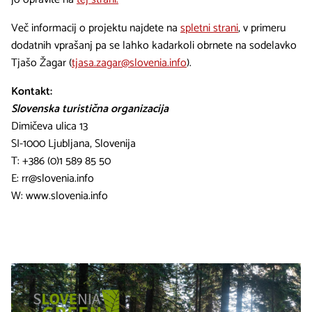
Več informacij o projektu najdete na
spletni strani
, v primeru
dodatnih vprašanj pa se lahko kadarkoli obrnete na sodelavko
Tjašo Žagar (
tjasa.zagar@slovenia.info
).
Kontakt:
Slovenska turistična organizacija
Dimičeva ulica 13
SI-1000 Ljubljana, Slovenija
T: +386 (0)1 589 85 50
E: rr@slovenia.info
W: www.slovenia.info