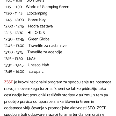
11:00 - 11:15 Bio Hotels
11:15 - 11:30 World of Glamping Green
11:30 - 11:45 Ecocamping
11:45 - 12:00 Green Key
12:00 - 12:15 Modra zastava
12:15 - 12:30 HI - Q & S
12:30 - 12:45 Green Globe
12:45 - 13:00 Travelife za nastanitve
13:00 - 13:15 Travelife za agencije
13:15 - 13:30 LEAF
13:30 - 13:45 Unesco Mab
13:45 - 14:00 Europarc
ZSST
je krovni nacionalni program za spodbujanje trajnostnega
razvoja slovenskega turizma. Shemi se lahko pridružijo tako
destinacije kot ponudniki različnih storitev v turizmu, s tem pa
pridobijo pravico do uporabe znaka Slovenia Green in
dodatnega vključevanja v promocijske aktivnosti STO. ZSST
spodbuja bolj odgovoren razvoj turizma ter članom družine