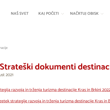
Na
Navigacija
vsebino
NAŠ SVET
KAJ POČETI
NAČRTUJ OBISK
nacije
. Strateški dokumenti destinac
ust 2021
tegija razvoja in trženja turizma destinacije Kras in Brkini 202
etek strategije razvoja in trženja turizma destinacije Kras in 