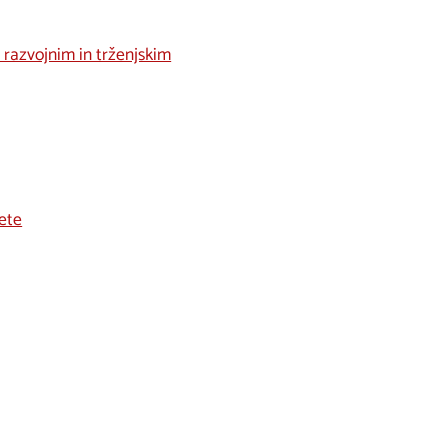
m razvojnim in trženjskim
tete