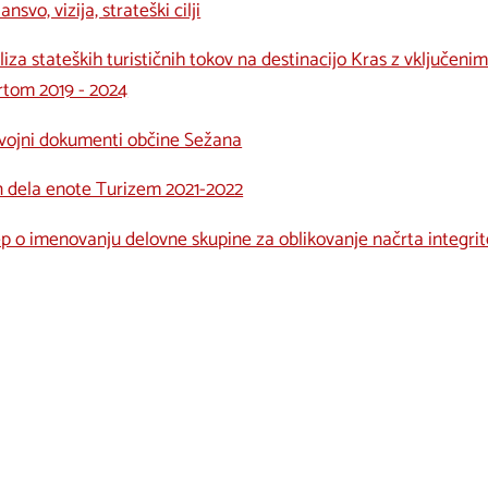
ansvo, vizija, strateški cilji
iza stateških turističnih tokov na destinacijo Kras z vključeni
rtom 2019 - 2024
vojni dokumenti občine Sežana
n dela enote Turizem 2021-2022
ep o imenovanju delovne skupine za oblikovanje načrta integri