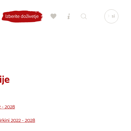
si
Izberite doživetje
ije
2 - 2028
Brkini 2022 - 2028