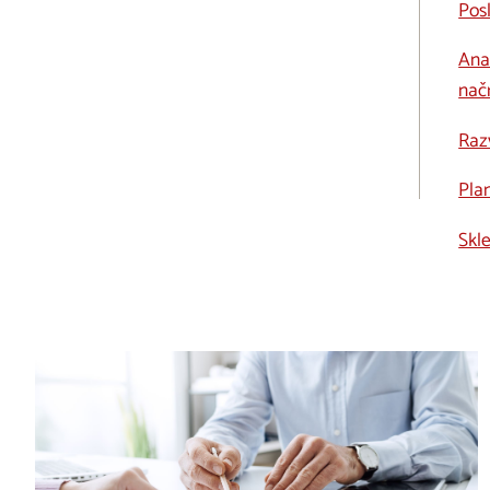
Posl
Anal
nač
Raz
Pla
Skl