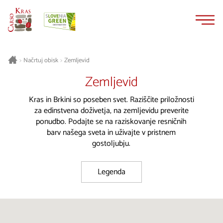
Na
Navigacija
vsebino
Načrtuj obisk
Zemljevid
>
>
Zemljevid
Kras in Brkini so poseben svet. Raziščite priložnosti
za edinstvena doživetja, na zemljevidu preverite
ponudbo. Podajte se na raziskovanje resničnih
barv našega sveta in uživajte v pristnem
gostoljubju.
Legenda