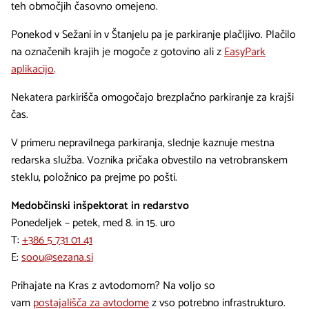
teh območjih časovno omejeno.
Ponekod v Sežani in v Štanjelu pa je parkiranje plačljivo. Plačilo
na označenih krajih je mogoče z gotovino ali z
EasyPark
aplikacijo
.
Nekatera parkirišča omogočajo brezplačno parkiranje za krajši
čas.
V primeru nepravilnega parkiranja, slednje kaznuje mestna
redarska služba. Voznika pričaka obvestilo na vetrobranskem
steklu, položnico pa prejme po pošti.
Medobčinski inšpektorat in redarstvo
Ponedeljek – petek, med 8. in 15. uro
T:
+386 5 731 01 41
E:
soou@sezana.si
Prihajate na Kras z avtodomom? Na voljo so
vam
postajališča za avtodome
z vso potrebno infrastrukturo.