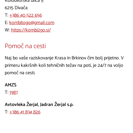
Kolodvorska ulica 5
6215 Divača
T:
+386 40 522 656
E:
kombitogo@gmail.com
W:
https://kombi2go.si/
Pomoč na cesti
Naj bo vaše raziskovanje Krasa in Brkinov čim bolj prijetno. V
primeru kakršnih koli tehničnih težav na poti, je 24/7 na voljo
pomoč na cesti.
AMZS
T:
1987
Avtovleka Žerjal, Jadran Žerjal s.p.
T:
+386 41 834 826