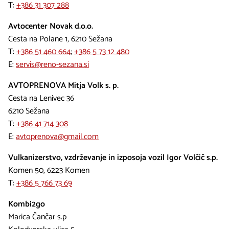
T:
+386 31 307 288
Avtocenter Novak d.o.o.
Cesta na Polane 1, 6210 Sežana
T:
+386 51 460 664
;
+386 5 73 12 480
E:
servis@reno-sezana.si
AVTOPRENOVA Mitja Volk s. p.
Cesta na Lenivec 36
6210 Sežana
T:
+386 41 714 308
E:
avtoprenova@gmail.com
Vulkanizerstvo, vzdrževanje in izposoja vozil Igor Volčič s.p.
Komen 50, 6223 Komen
T:
+386 5 766 73 69
Kombi2go
Marica Čančar s.p