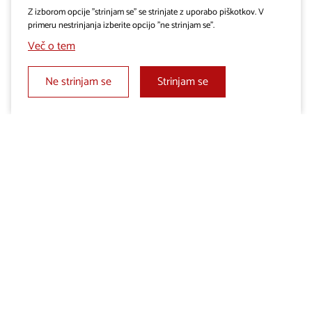
Z izborom opcije "strinjam se" se strinjate z uporabo piškotkov. V
primeru nestrinjanja izberite opcijo "ne strinjam se".
Več o tem
Ne strinjam se
Strinjam se
S turističnim vodnikom
Več