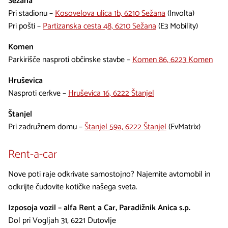
Sežana
Pri stadionu –
Kosovelova ulica 1b, 6210 Sežana
(Involta)
Pri pošti –
Partizanska cesta 48, 6210 Sežana
(E3 Mobility)
Komen
Parkirišče nasproti občinske stavbe –
Komen 86, 6223 Komen
Hruševica
Nasproti cerkve –
Hruševica 16, 6222 Štanjel
Štanjel
Pri zadružnem domu –
Štanjel 59a, 6222 Štanjel
(EvMatrix)
Rent-a-car
Nove poti raje odkrivate samostojno? Najemite avtomobil in
odkrijte čudovite kotičke našega sveta.
Izposoja vozil – alfa Rent a Car, Paradižnik Anica s.p.
Dol pri Vogljah 31, 6221 Dutovlje