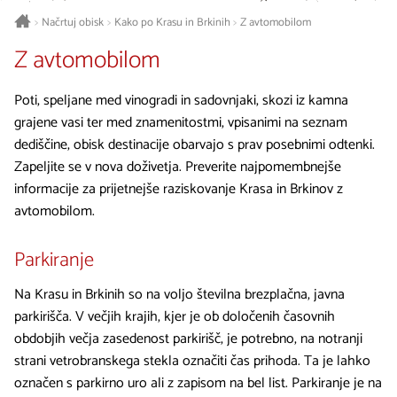
Načrtuj obisk
Kako po Krasu in Brkinih
Z avtomobilom
>
>
>
Z avtomobilom
Poti, speljane med vinogradi in sadovnjaki, skozi iz kamna
grajene vasi ter med znamenitostmi, vpisanimi na seznam
dediščine, obisk destinacije obarvajo s prav posebnimi odtenki.
Zapeljite se v nova doživetja. Preverite najpomembnejše
informacije za prijetnejše raziskovanje Krasa in Brkinov z
avtomobilom.
Parkiranje
Na Krasu in Brkinih so na voljo številna brezplačna, javna
parkirišča. V večjih krajih, kjer je ob določenih časovnih
obdobjih večja zasedenost parkirišč, je potrebno, na notranji
strani vetrobranskega stekla označiti čas prihoda. Ta je lahko
označen s parkirno uro ali z zapisom na bel list. Parkiranje je na