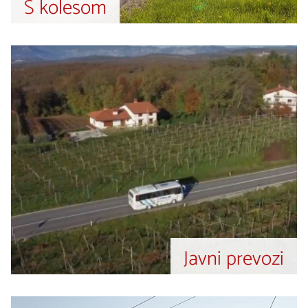
S kolesom
Več
Javni prevozi
Več