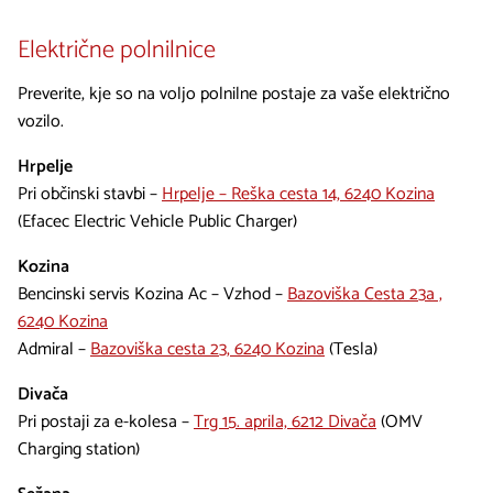
Električne polnilnice
Preverite, kje so na voljo polnilne postaje za vaše električno
vozilo.
Hrpelje
Pri občinski stavbi –
Hrpelje – Reška cesta 14, 6240 Kozina
(Efacec Electric Vehicle Public Charger)
Kozina
Bencinski servis Kozina Ac – Vzhod –
Bazoviška Cesta 23a ,
6240 Kozina
Admiral –
Bazoviška cesta 23, 6240 Kozina
(Tesla)
Divača
Pri postaji za e-kolesa –
Trg 15. aprila, 6212 Divača
(OMV
Charging station)