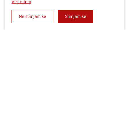
Več o tem
Ne strinjam se
Strinjam se
Poletni prevozi
Sledite nam na: