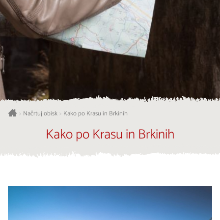
Načrtuj obisk
Kako po Krasu in Brkinih
>
>
Kako po Krasu in Brkinih