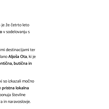
a je že četrto leto
no
v sodelovanju s
mi destinacijami ter
ilano
Aljoša Ota
, ki je
ntična, butična in
 ki so izkazali močno
n
pristna lokalna
 ponuja številne
a in naravoslovje.