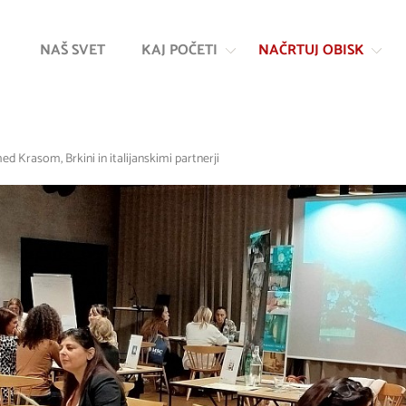
Na
Navigacija
vsebino
NAŠ SVET
KAJ POČETI
NAČRTUJ OBISK
ed Krasom, Brkini in italijanskimi partnerji