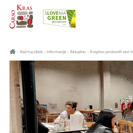
>
Načrtuj obisk
>
Informacije
>
Aktualno
>
Krepitev poslovnih vezi m