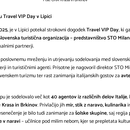
Piše: ORA Krasa in Brkinov
Travel VIP Day v Lipici
2025
, je v Lipici potekal strokovni dogodek
Travel VIP Day
, ki g
Slovenska turistična organizacija – predstavništvo STO Mila
kalnimi partnerji.
oslovnemu mreženju in utrjevanju sodelovanja med slovenski
erji in turističnimi agenti. Prisotne je nagovoril direktor STO M
ovenskem turizmu ter rast zanimanja italijanskih gostov za
avte
pu je sodelovalo več kot
40 agentov iz različnih delov Italije
,
e
Krasa in Brkinov
. Privlačijo jih
mir, stik z naravo, kulinarika
i
resenečenje je bilo tudi zanimanje za
šolske skupine
, saj regija
e v naravi
– učilnice pod milim nebom, kjer se prepletata kultur