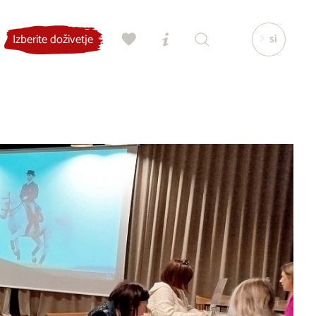
si
Izberite doživetje