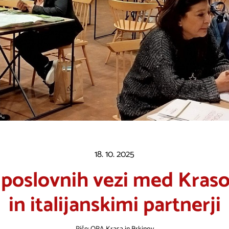
18. 10. 2025
 poslovnih vezi med Kraso
in italijanskimi partnerji