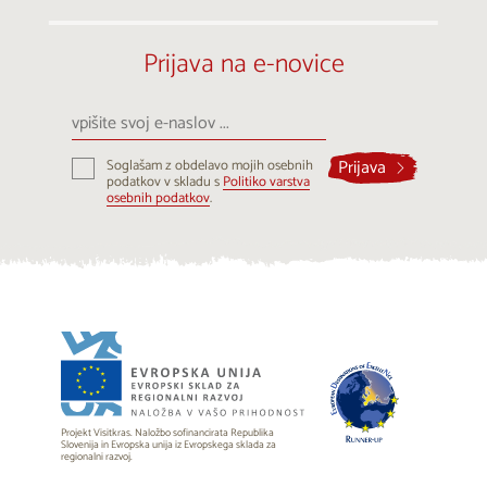
Prijava na e-novice
vpišite
svoj
e-
Prijava
Soglašam z obdelavo mojih osebnih
naslov
podatkov v skladu s
Politiko varstva
...
osebnih podatkov
.
Projekt Visitkras. Naložbo sofinancirata Republika
Slovenija in Evropska unija iz Evropskega sklada za
regionalni razvoj.