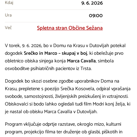
9. 6. 2026
Kdaj
09:00
Ura
Spletna stran Občine Sežana
Več
V torek, 9. 6. 2026, bo v Domu na Krasu v Dutovljah potekal
dogodek
Srečko in Marco – skupaj v boj
, ki obeležuje prvo
obletnico obiska sinjega konja
Marca Cavalla
, simbola
osvoboditve psihiatričnih pacientov iz Trsta.
Dogodek bo skozi osebne zgodbe uporabnikov Doma na
Krasu, prepletene s poezijo Srečka Kosovela, odpiral vprašanja
svobode, samostojnosti, življenjskih preizkušenj in vztrajnosti.
Obiskovalci si bodo lahko ogledali tudi film Modri konj želja, ki
je nastal ob obisku Marca Cavalla v Dutovljah.
Program vključuje odprtje razstave, okroglo mizo, kulturni
program, projekcijo filma ter druženje ob glasbi, piškotih in