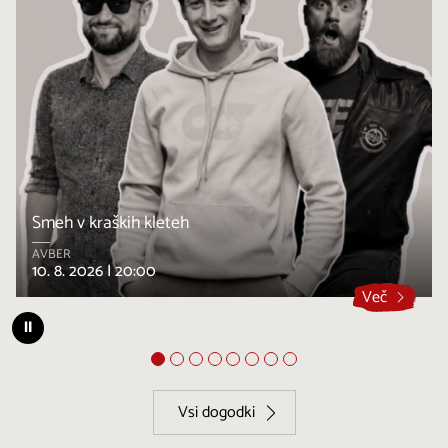
Smeh v kraških kleteh
AVBER
10. 8. 2026 |
20:00
Več
⏸
Vsi dogodki