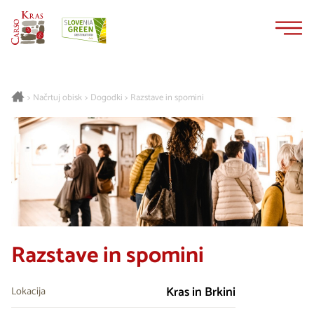
Na
Navigacija
vsebino
Načrtuj obisk
Dogodki
Razstave in spomini
>
>
>
Razstave in spomini
Kras in Brkini
Lokacija