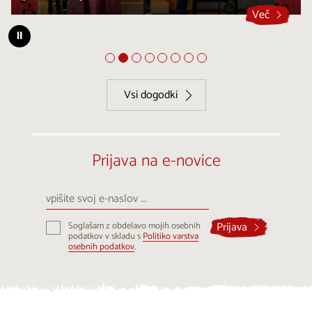
Več
⏸
Vsi dogodki
Prijava na e-novice
vpišite
svoj
e-
Prijava
Soglašam z obdelavo mojih osebnih
naslov
podatkov v skladu s
Politiko varstva
...
osebnih podatkov
.