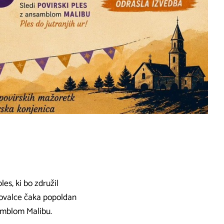
les, ki bo združil
kovalce čaka popoldan
samblom Malibu.