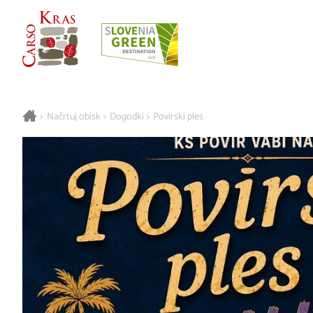
>
Načrtuj obisk
>
Dogodki
>
Povirski ples