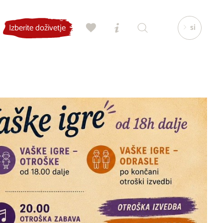
si
Izberite doživetje