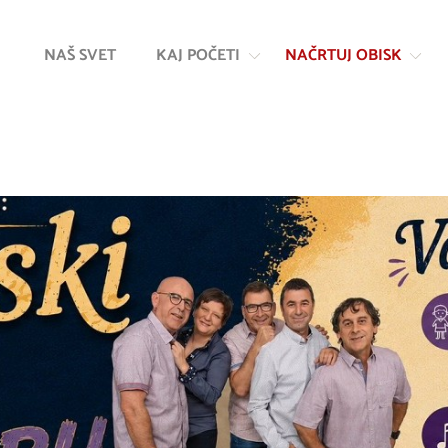
Na
Navigacija
vsebino
NAŠ SVET
KAJ POČETI
NAČRTUJ OBISK