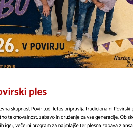
virski ples
evna skupnost Povir tudi letos pripravlja tradicionalni Povirski p
tno tekmovalnost, zabavo in druženje za vse generacije. Obis
ih iger, večerni program za najmlajše ter plesna zabava z an