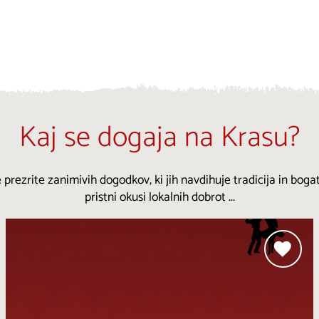
Kaj se dogaja na Krasu?
 prezrite zanimivih dogodkov, ki jih navdihuje tradicija in bogat
pristni okusi lokalnih dobrot ...