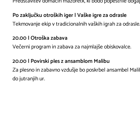
Predstavitev domačih mažoretk, ki bodo popestrile dogaj
Po zaključku otroških iger | Vaške igre za odrasle
Tekmovanje ekip v tradicionalnih vaških igrah za odrasle
20.00 | Otroška zabava
Večerni program in zabava za najmlajše obiskovalce.
20.00 | Povirski ples z ansamblom Malibu
Za plesno in zabavno vzdušje bo poskrbel ansambel Malibu
do jutranjih ur.