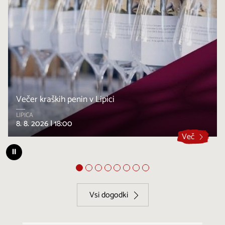
Večer kraških penin v Lipici
LIPICA
8. 8. 2026 |
18:00
Več
⏸
Vsi dogodki