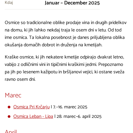
Januar – December 2025
Kdaj
Osmice so tradicionalne oblike prodaje vina in drugih pridelkov
na domu, ki jih lahko nekdaj traja le osem dni v letu. Od tod
ime osmica. Ta lokalna posebnost je danes priljubljena oblika
okušanja domačih dobrot in druženja na kmetijah.
Kraške osmice, ki jih nekatere kmetije odpirajo dvakrat letno,
vabijo z odličnimi vini in tipičnimi kraškimi jedmi. Prepoznamo
pa jih po lesenem kažipotu in bršljanovi vejici, ki ostane sveža
ravno osem dni.
Marec
Osmica Pri Krčarju
I 7.–16. marec 2025
Osmica Leban - Lipa
| 28. marec–6. april 2025
April