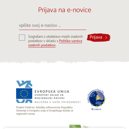
Prijava na e-novice
vpišite
svoj
e-
Prijava
Soglašam z obdelavo mojih osebnih
naslov
podatkov v skladu s
Politiko varstva
...
osebnih podatkov
.
Projekt Visitkras. Naložbo sofinancirata Republika
Slovenija in Evropska unija iz Evropskega sklada za
regionalni razvoj.