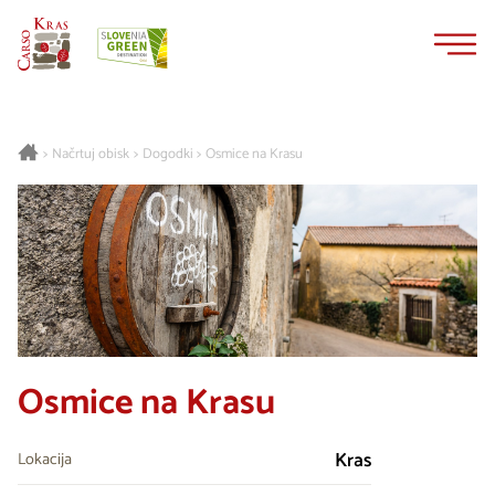
Na
Navigacija
vsebino
Načrtuj obisk
Dogodki
Osmice na Krasu
>
>
>
Osmice na Krasu
Kras
Lokacija