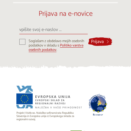
Prijava na e-novice
vpišite
svoj
e-
Prijava
Soglašam z obdelavo mojih osebnih
naslov
podatkov v skladu s
Politiko varstva
...
osebnih podatkov
.
Projekt Visitkras. Naložbo sofinancirata Republika
Slovenija in Evropska unija iz Evropskega sklada za
regionalni razvoj.