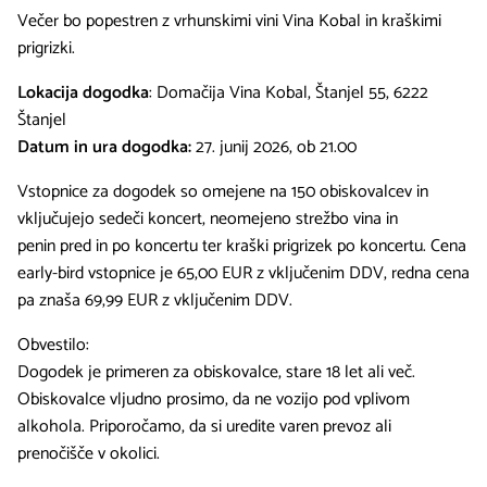
Večer bo popestren z vrhunskimi vini Vina Kobal in kraškimi
prigrizki.
Lokacija dogodka
: Domačija Vina Kobal, Štanjel 55, 6222
Štanjel
Datum in ura dogodka:
27. junij 2026, ob 21.00
Vstopnice za dogodek so omejene na 150 obiskovalcev in
vključujejo sedeči koncert, neomejeno strežbo vina in
penin pred in po koncertu ter kraški prigrizek po koncertu. Cena
early-bird vstopnice je 65,00 EUR z vključenim DDV, redna cena
pa znaša 69,99 EUR z vključenim DDV.
Obvestilo:
Dogodek je primeren za obiskovalce, stare 18 let ali več.
Obiskovalce vljudno prosimo, da ne vozijo pod vplivom
alkohola. Priporočamo, da si uredite varen prevoz ali
prenočišče v okolici.