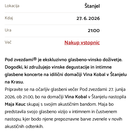
Štanjel
Lokacija
27. 6. 2026
Kdaj
21:00
Ura
Nakup vstopnic
Več
Pod zvezdami® je ekskluzivno glasbeno-vinsko doživetje.
Dogodki, ki združujejo vinske degustacije in intimne
glasbene koncerte na idilični domačiji Vina Kobal v Štanjelu
na Krasu.
Pripravite se na očarljiv glasbeni večer Pod zvezdami: 27. junija
2026, ob 21.00, bo na domačiji
Vina Kobal
v Štanjelu nastopila
Maja Keuc
skupaj s svojim akustičnim bandom. Maja bo
predstavila svojo glasbeno vizijo v intimnem in čustvenem
nastopu, kjer bodo njene prepoznavne barve zvenele v novih
akustičnih odtenkih.