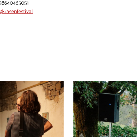
+38640465051
@krasenfestival