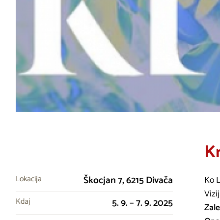
Kr
Lokacija
Škocjan 7, 6215 Divača
Ko L
Vizi
Kdaj
5. 9. – 7. 9. 2025
Zale