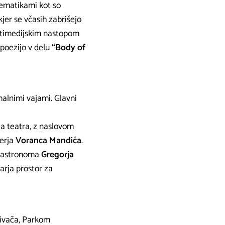
 tematikami kot so
kjer se včasih zabrišejo
ltimedijskim nastopom
 poezijo v delu
“Body of
halnimi vajami. Glavni
ga teatra, z naslovom
serja
Voranca Mandića
.
i astronoma
Gregorja
arja prostor za
Divača, Parkom