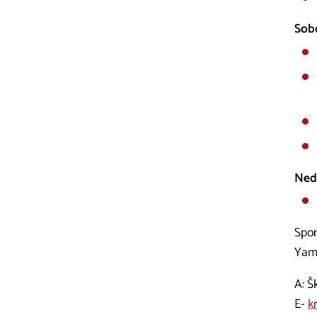
Sobo
Nede
Spon
Yama
A: Š
E-
k