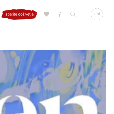
si
Izberite doživetje