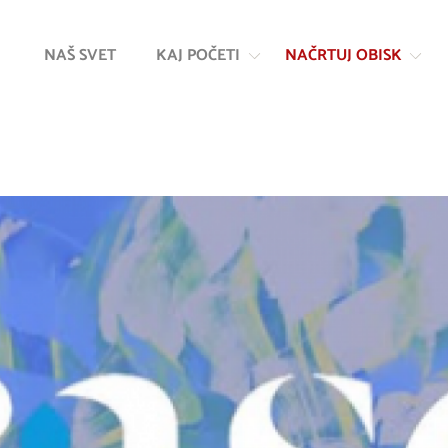
Na
Navigacija
vsebino
NAŠ SVET
KAJ POČETI
NAČRTUJ OBISK