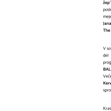
žep
posl
meje
Jana
The
V so
del
prog
BAL
Veče
Ker
spro
Kras