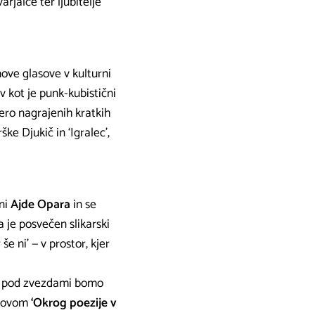
rjalce ter ljubitelje
nove glasove v kulturni
ev kot je punk-kubistični
iero nagrajenih kratkih
ke Djukič in ‘Igralec’,
ani
Ajde Opara
in se
a je posvečen slikarski
 še ni’ — v prostor, kjer
om pod zvezdami bomo
slovom
‘Okrog poezije v