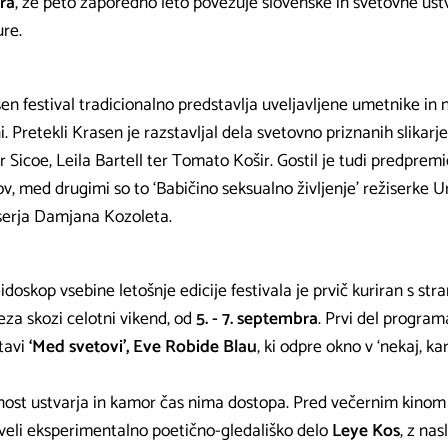
ra
, že peto zaporedno leto povezuje slovenske in svetovne ustva
ure.
en festival tradicionalno predstavlja uveljavljene umetnike in 
i. Pretekli Krasen je razstavljal dela svetovno priznanih slikarj
ar Sicoe, Leila Bartell ter Tomato Košir. Gostil je tudi predprem
ov, med drugimi so to ‘Babičino seksualno življenje’ režiserke Urš
serja Damjana Kozoleta.
idoskop vsebine letošnje edicije festivala je prvič kuriran s str
eza skozi celotni vikend, od
5. - 7. septembra
. Prvi del program
tavi
‘Med svetovi’, Eve Robide Blau
, ki odpre okno v ‘nekaj, kar
nost ustvarja in kamor čas nima dostopa. Pred večernim kin
veli eksperimentalno poetično-gledališko delo
Leye Kos
, z na