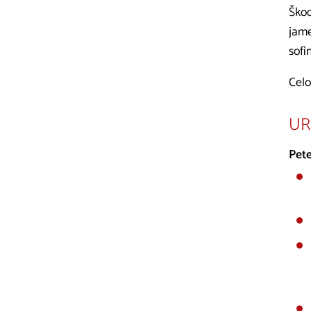
Škoc
jame
sofi
Celo
UR
Pete