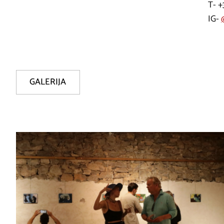
T- 
IG-
GALERIJA