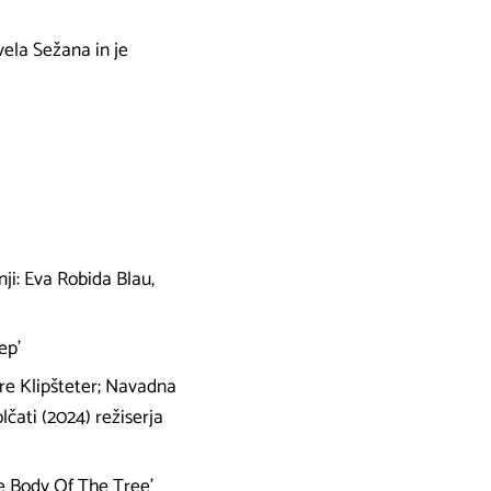
ela Sežana in je
nji: Eva Robida Blau,
ep’
are Klipšteter; Navadna
lčati (2024) režiserja
he Body Of The Tree’