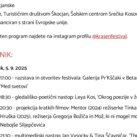
janske
, Turističnim društvom Škocjan, Šolskim centrom Srečka Kosov
nanciran s strani Evropske unije.
ten program najdete na instagram profilu
@krasenfestival
.
NIK:
k, 5. 9. 2025
17:00 - razstava in otvoritev festivala: Galerija Pr’Kščaki v Beta
‘Med svetovi’
18:30 - gledališko-poetični nastop: Leya Kos, ‘Okrog poezije v ž
20:30 - projekcija kratkih filmov: Mentor (2024) režiserke Tink
Hruška (2025), režiserja Gregorja Božiča in Mož, ki ni mogel mo
Nebojše Slijepčevića
21:30 - multimedijski nastop: Jan Vysocky & Tina Ščavničar, ‘T