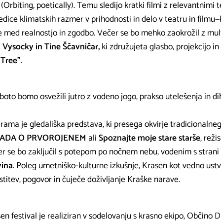
’
(Orbiting, poetically). Temu sledijo kratki filmi z relevantnimi
edice klimatskih razmer v prihodnosti in delo v teatru in filmu—
 med realnostjo in zgodbo. Večer se bo mehko zaokrožil z mu
 Vysocky in Tine Ščavničar,
ki združujeta glasbo, projekcijo in
 Tree”
.
boto bomo osvežili jutro z vodeno jogo, prakso utelešenja in di
rama je gledališka predstava, ki presega okvirje tradicionalne
ADA O PRVOROJENEM
ali
Spoznajte moje stare starše
, reži
r se bo zaključil s potepom po nočnem nebu, vodenim s stran
vina
. Poleg umetniško-kulturne izkušnje, Krasen kot vedno ustv
stitev, pogovor in čuječe doživljanje Kraške narave.
en festival je realiziran v sodelovanju s krasno ekipo, Občino 