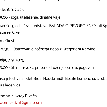
ta. 6. 9. 2025
9.00 - joga, utelešenje, dihalne vaje
14:00 - gledališka predstava: BALADA O PRVOROJENEM ali Sp
starše, Cikel
moškosti
20:30 - Opazovanje nočnega neba z Gregorjem Kervino
lja, 7. 9. 2025
9:00 - Shinirin-yoku, prijetno druženje ob reki, pogovori
sorji festivala: Klet Brda, Hausbrandt, BeLife kombucha, Drob
s ledeni čaji.
kocjan 7, 62125 Divača
rasenfestival@gmail.com