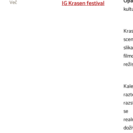
Opa
Več
IG Krasen festival
kult
Kras
scen
slik
film
reži
Kale
razt
razs
se
real
doži