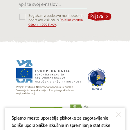
vpišite
svoj
e-
Prijava
Soglašam z obdelavo mojih osebnih
naslov
podatkov v skladu s
Politiko varstva
...
osebnih podatkov
.
Projekt Visitkras. Naložbo sofinancirata Republika
Slovenija in Evropska unija iz Evropskega sklada za
regionalni razvoj.
Spletno mesto uporablja piškotke za zagotavljanje
boljše uporabniške izkušnje in spremljanje statistike