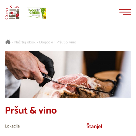
Na
Navigacija
vsebino
Načrtuj obisk
Dogodki
Pršut & vino
>
>
>
Pršut & vino
Štanjel
Lokacija