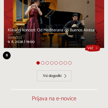
Klasični koncert: Od Mediterana do Buenos Airesa
SENOŽEČE
9. 8. 2026 |
19:00
Več
⏸
Vsi dogodki
Prijava na e-novice