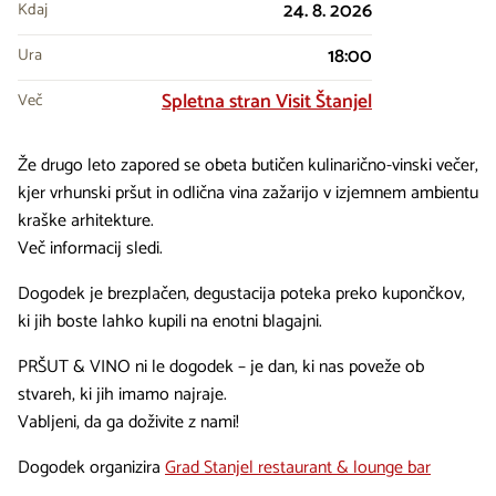
24. 8. 2026
Kdaj
18:00
Ura
Spletna stran Visit Štanjel
Več
Že drugo leto zapored se obeta butičen kulinarično-vinski večer,
kjer vrhunski pršut in odlična vina zažarijo v izjemnem ambientu
kraške arhitekture.
Več informacij sledi.
Dogodek je brezplačen, degustacija poteka preko kupončkov,
ki jih boste lahko kupili na enotni blagajni.
PRŠUT & VINO ni le dogodek – je dan, ki nas poveže ob
stvareh, ki jih imamo najraje.
Vabljeni, da ga doživite z nami!
Dogodek organizira
Grad Stanjel restaurant & lounge bar