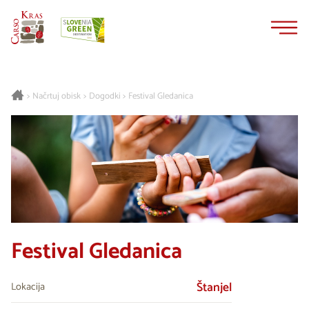
Na
Navigacija
vsebino
Načrtuj obisk
Dogodki
Festival Gledanica
>
>
>
Festival Gledanica
Štanjel
Lokacija