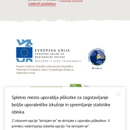
...
osebnih podatkov
.
Projekt Visitkras. Naložbo sofinancirata Republika
Slovenija in Evropska unija iz Evropskega sklada za
regionalni razvoj.
Spletno mesto uporablja piškotke za zagotavljanje
boljše uporabniške izkušnje in spremljanje statistike
obiska.
Z izborom opcije "strinjam se" se strinjate z uporabo piškotkov. V
primeru nestrinjanja izberite opcijo "ne strinjam se".