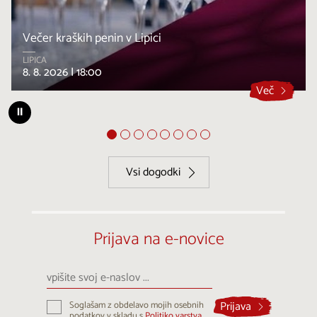
Večer kraških penin v Lipici
LIPICA
8. 8. 2026 |
18:00
Več
⏸
Vsi dogodki
Prijava na e-novice
vpišite
svoj
e-
Prijava
Soglašam z obdelavo mojih osebnih
naslov
podatkov v skladu s
Politiko varstva