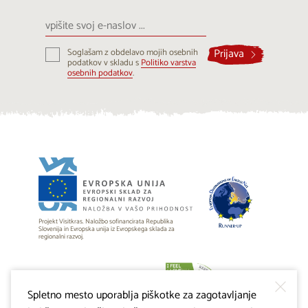
vpišite
svoj
e-
Prijava
Soglašam z obdelavo mojih osebnih
naslov
podatkov v skladu s
Politiko varstva
...
osebnih podatkov
.
Projekt Visitkras. Naložbo sofinancirata Republika
Slovenija in Evropska unija iz Evropskega sklada za
regionalni razvoj.
Spletno mesto uporablja piškotke za zagotavljanje