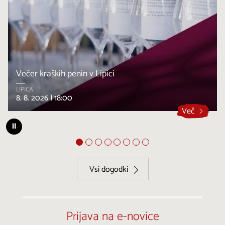
Večer kraških penin v Lipici
LIPICA
8. 8. 2026 |
18:00
Več
⏸
Vsi dogodki
Prijava na e-novice