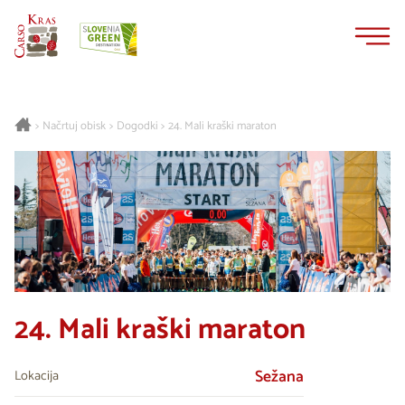
Na
Navigacija
vsebino
Načrtuj obisk
Dogodki
24. Mali kraški maraton
>
>
>
24. Mali kraški maraton
Sežana
Lokacija