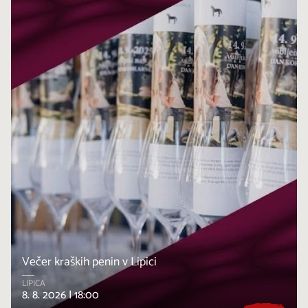
Večer kraških penin v Lipici
LIPICA
8. 8. 2026 |
18:00