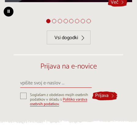
Več
⏸
Vsi dogodki
Prijava na e-novice
vpišite
svoj
e-
Prijava
Soglašam z obdelavo mojih osebnih
naslov
podatkov v skladu s
Politiko varstva
...
osebnih podatkov
.