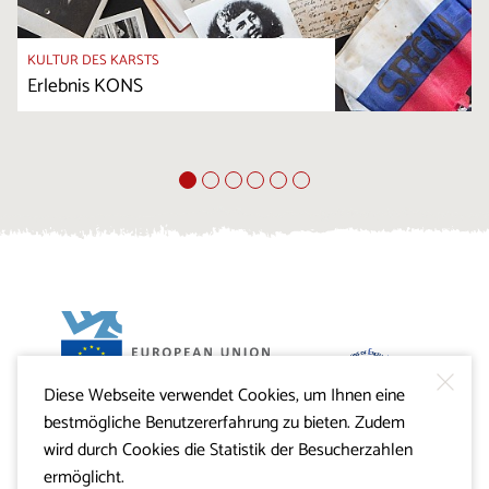
KULTUR DES KARSTS
Erlebnis KONS
Diese Webseite verwendet Cookies, um Ihnen eine
Projekt Visitkras. Die Investition wird von der Republik
bestmögliche Benutzererfahrung zu bieten. Zudem
Slowenien und von der Europäischen Union aus dem
Europäischen Fonds für regionale Entwicklung
wird durch Cookies die Statistik der Besucherzahlen
mitfinanziert.
ermöglicht.