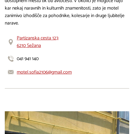
dostopnem mestu tik ob avtocesti. V okolici je mogoče najti
kar nekaj naravnih in kulturnih znamenitosti, zato je motel
zanimivo izhodišče za pohodnike, kolesarje in druge ljubitelje
narave.
Partizanska cesta 123
6210 Sežana
041 941 140
motel.sofia2106@gmail.com