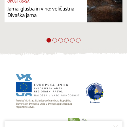
OKUSI KRASA
Jama, glasba in vino: veličastna
Divaška jama
Projekt Visitkras. Naložbo sofinancirata Republika
Slovenija in Evropska unija iz Evropskega sklada za
regionalni razvoj.