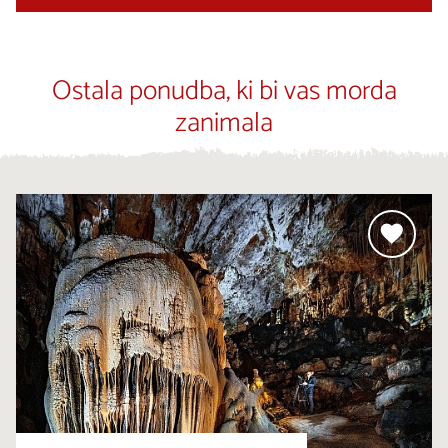
Ostala ponudba, ki bi vas morda
zanimala