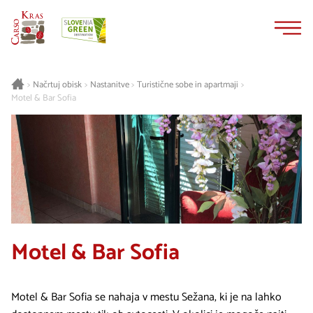
Na
Navigacija
vsebino
Načrtuj obisk
Nastanitve
Turistične sobe in apartmaji
>
>
>
>
Motel & Bar Sofia
Motel & Bar Sofia
Motel & Bar Sofia se nahaja v mestu Sežana, ki je na lahko