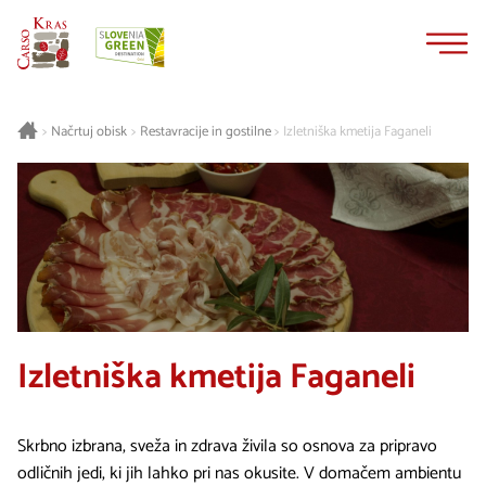
Na
Navigacija
vsebino
Načrtuj obisk
Restavracije in gostilne
Izletniška kmetija Faganeli
>
>
>
Izletniška kmetija Faganeli
Skrbno izbrana, sveža in zdrava živila so osnova za pripravo
odličnih jedi, ki jih lahko pri nas okusite. V domačem ambientu