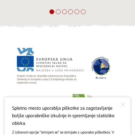
Projekt Visitkras. Naložbo sofinancirata Republika
Slovenija in Evropska unija iz Evropskega sklada za
regionalni razvoj.
Spletno mesto uporablja piškotke za zagotavljanje
boljše uporabniške izkušnje in spremljanje statistike
obiska.
Z izborom opcije "strinjam se" se strinjate z uporabo piškotkov. V