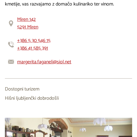
kmetije, vas razvajamo z domačo kulinariko ter vinom.
Miren 142
5291 Miren
+386 5 30 546 15
+386 41 585 391
margerita.faganeli@siol.net
Dostopni turizem
Hišni ljubljenčki dobrodošli