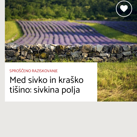
SPROŠČENO RAZISKOVANJE
Med sivko in kraško
tišino: sivkina polja