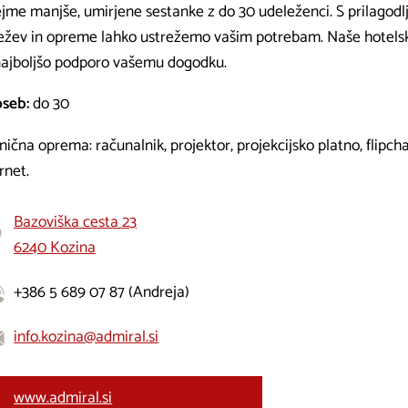
ejme manjše, umirjene sestanke z do 30 udeleženci. S prilagodl
ežev in opreme lahko ustrežemo vašim potrebam. Naše hotelsk
najboljšo podporo vašemu dogodku.
oseb:
do 30
ična oprema: računalnik, projektor, projekcijsko platno, flipchart
rnet.
Bazoviška cesta 23
6240 Kozina
+386 5 689 07 87 (
Andreja)
info.kozina@admiral.si
www.admiral.si