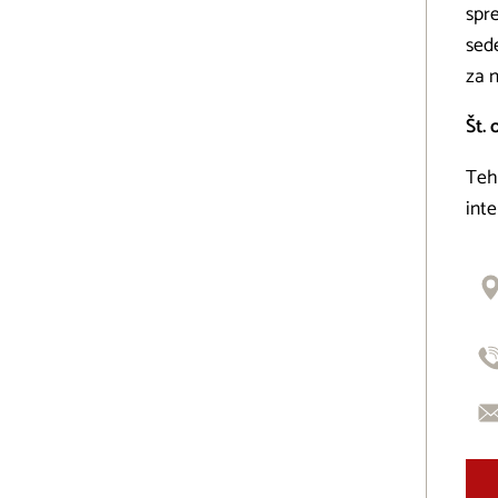
spr
sed
za 
Št. 
Tehn
inte