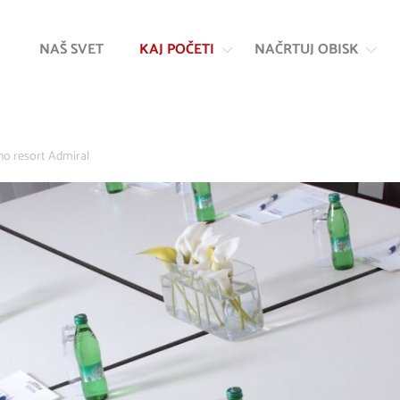
Na
Navigacija
vsebino
NAŠ SVET
KAJ POČETI
NAČRTUJ OBISK
ino resort Admiral