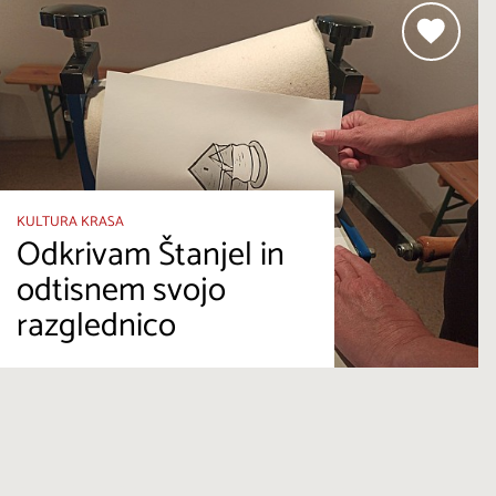
KULTURA KRASA
Odkrivam Štanjel in
odtisnem svojo
razglednico