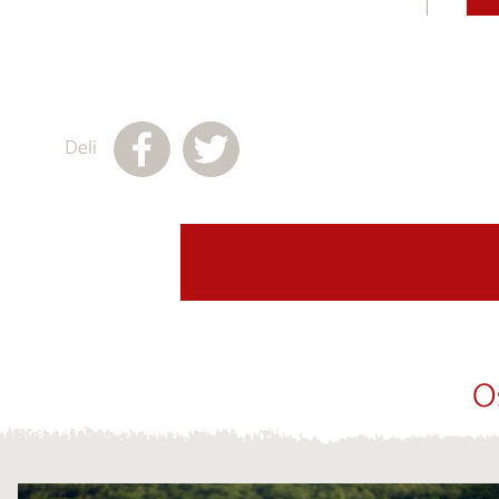
Deli
O