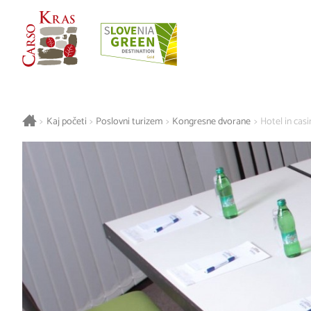
>
Kaj početi
>
Poslovni turizem
>
Kongresne dvorane
>
Hotel in cas