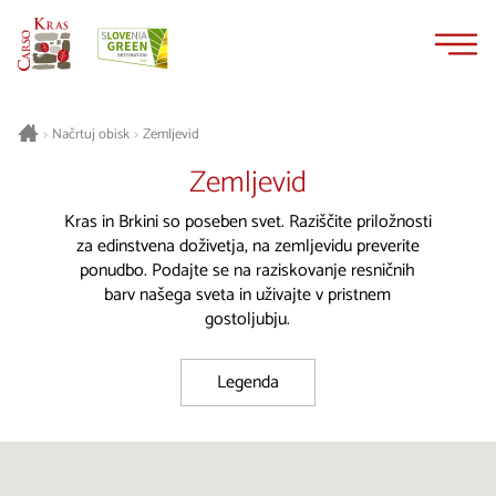
Na
Navigacija
vsebino
Načrtuj obisk
Zemljevid
>
>
Zemljevid
Kras in Brkini so poseben svet. Raziščite priložnosti
za edinstvena doživetja, na zemljevidu preverite
ponudbo. Podajte se na raziskovanje resničnih
barv našega sveta in uživajte v pristnem
gostoljubju.
Legenda