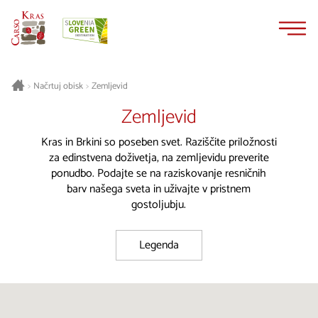
Na
Navigacija
vsebino
Načrtuj obisk
Zemljevid
>
>
Zemljevid
Kras in Brkini so poseben svet. Raziščite priložnosti
za edinstvena doživetja, na zemljevidu preverite
ponudbo. Podajte se na raziskovanje resničnih
barv našega sveta in uživajte v pristnem
gostoljubju.
Legenda