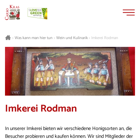
Zum
Zur
Inhalt
Navigation
springen
springen
Was kann man hier tun
Wein und Kulinarik
Imkerei Rodman
>
>
>
Imkerei Rodman
In unserer Imkerei bieten wir verschiedene Honigsorten an, die
Besucher probieren und kaufen können. Wir sind Mitglieder der