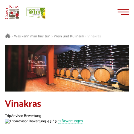
Zum
Zur
Inhalt
Navigation
springen
springen
Was kann man hier tun
Wein und Kulinarik
Vinakras
>
>
>
Vinakras
TripAdvisor Bewertung
11 Bewertungen