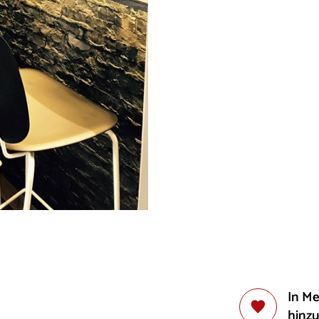
In M
hinz