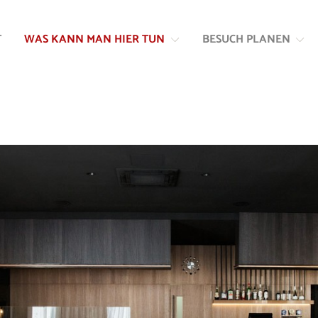
Zum
Zur
Inhalt
Navigation
T
WAS KANN MAN HIER TUN
BESUCH PLANEN
springen
springen