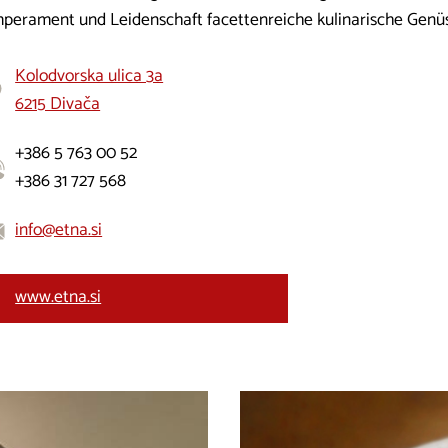
perament und Leidenschaft facettenreiche kulinarische Genüs
Kolodvorska ulica 3a
6215 Divača
+386 5 763 00 52
+386 31 727 568
info@etna.si
www.etna.si