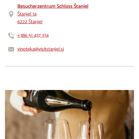
Besucherzentrum Schloss Štanjel
Štanjel 1a
6222 Štanjel
+386 51 437 374
vinoteka@visitstanjel.si