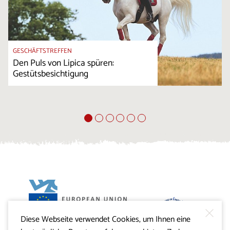
GESCHÄFTSTREFFEN
Den Puls von Lipica spüren:
Gestütsbesichtigung
Diese Webseite verwendet Cookies, um Ihnen eine
Projekt Visitkras. Die Investition wird von der Republik