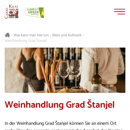
Zum
Zur
Inhalt
Navigation
springen
springen
Was kann man hier tun
Wein und Kulinarik
>
>
>
Weinhandlung Grad Štanjel
Weinhandlung Grad Štanjel
In der Weinhandlung Grad Štanjel können Sie an einem Ort