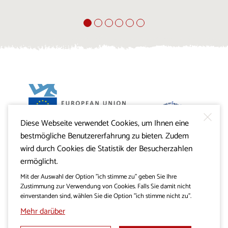
Diese Webseite verwendet Cookies, um Ihnen eine
Projekt Visitkras. Die Investition wird von der Republik
bestmögliche Benutzererfahrung zu bieten. Zudem
Slowenien und von der Europäischen Union aus dem
Europäischen Fonds für regionale Entwicklung
wird durch Cookies die Statistik der Besucherzahlen
mitfinanziert.
ermöglicht.
Mit der Auswahl der Option "ich stimme zu" geben Sie Ihre
Zustimmung zur Verwendung von Cookies. Falls Sie damit nicht
einverstanden sind, wählen Sie die Option "ich stimme nicht zu".
Mehr darüber