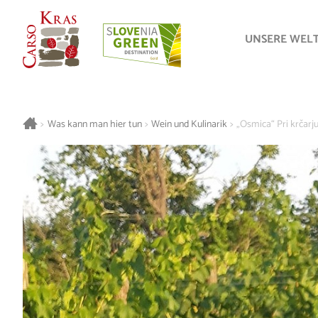
UNSERE WEL
>
Was kann man hier tun
>
Wein und Kulinarik
>
„Osmica“ Pri krčarj