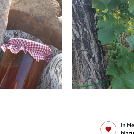
In M
hinz