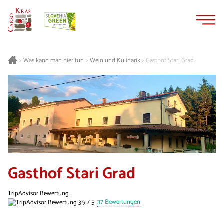
Zum
Zur
Inhalt
Navigation
springen
springen
Was kann man hier tun
Wein und Kulinarik
Gasthof Stari Grad
>
>
>
Gasthof Stari Grad
TripAdvisor Bewertung
37 Bewertungen