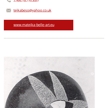
tejkabeso@yahoo.co.uk
www.matejka-belle-art.eu