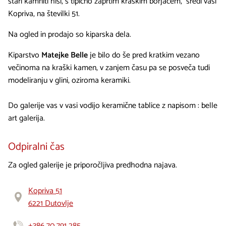
stari kamniti hiši, s tipično zaprtim kraškim borjačem, sredi vasi
Kopriva, na številki 51.
Na ogled in prodajo so kiparska dela.
Kiparstvo
Matejke Belle
je bilo do še pred kratkim vezano
večinoma na kraški kamen, v zanjem času pa se posveča tudi
modeliranju v glini, oziroma keramiki.
Do galerije vas v vasi vodijo keramične tablice z napisom : belle
art galerija.
Odpiralni čas
Za ogled galerije je priporočljiva predhodna najava.
Kopriva 51
6221 Dutovlje
+386 70 791 285