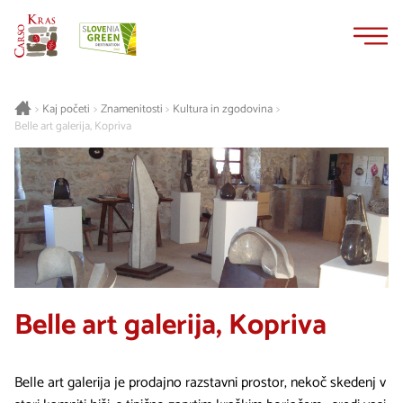
Na
Navigacija
vsebino
Kaj početi
Znamenitosti
Kultura in zgodovina
>
>
>
>
Belle art galerija, Kopriva
Belle art galerija, Kopriva
Belle art galerija je prodajno razstavni prostor, nekoč skedenj v