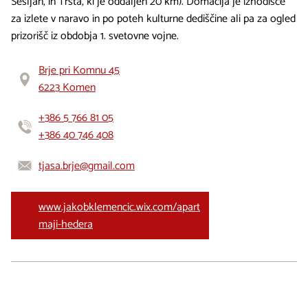
Sesljan, in Trsta, ki je oddaljen 20 km). Domačija je izhodišče
za izlete v naravo in po poteh kulturne dediščine ali pa za ogled
prizorišč iz obdobja 1. svetovne vojne.
Brje pri Komnu 45
6223 Komen
+386 5 766 81 05
+386 40 746 408
tjasa.brje@gmail.com
www.jakobklemencic.wix.com/apart
maji-hedera